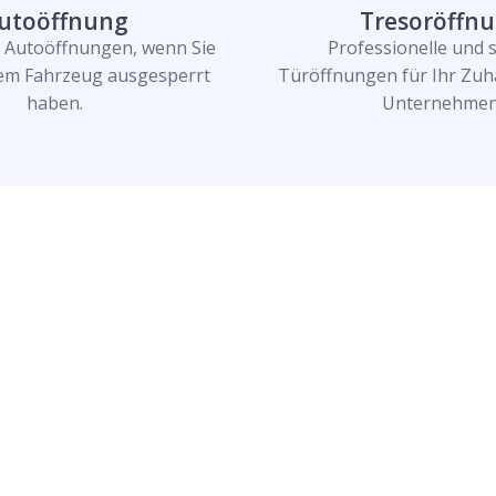
utoöffnung
Tresoröffn
e Autoöffnungen, wenn Sie
Professionelle und 
rem Fahrzeug ausgesperrt
Türöffnungen für Ihr Zuh
haben.
Unternehmen
n und lassen Sie
n!