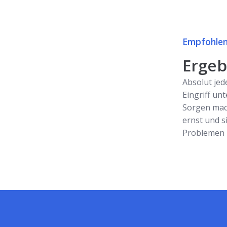
Empfohlen
Ergebn
Absolut jed
Eingriff unt
Sorgen mac
ernst und s
Problemen z