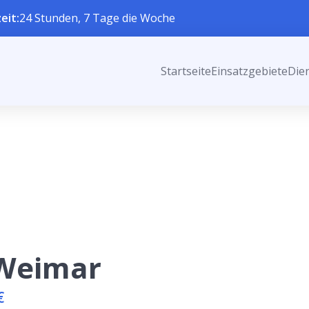
eit:
24 Stunden, 7 Tage die Woche
Startseite
Einsatzgebiete
Die
 Weimar
€