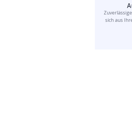
A
Zuverlässig
sich aus Ih
Rufen Sie uns jetzt a
uns Ihr Problem löse